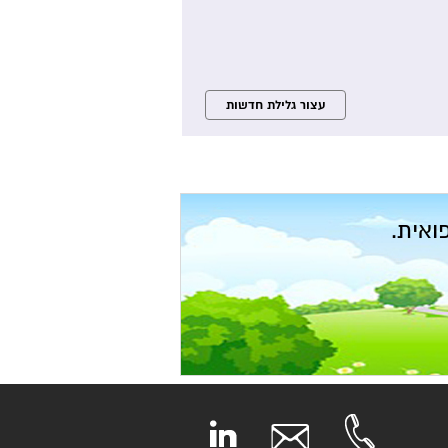
ואית.
ופה,יבוא
יך? הוזלת
עד קבלת אישור ה CE לציוד רפואי -