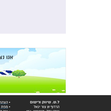
צוות מומחים וותיק - 15 שנות ניסיון
צוות מומחים וותיק - 15 שנות ני
אנו נצ
יעוץ והדרכה מ
נשמח להגיע אלי
ל.ש. שיווק ורישום
•
הצהרת
הרדוף 19 צור יגאל
•
מפת 