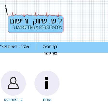
..
דף הבית
אמ"ר - רישום אמ"
צור קשר
אודות
בין לקוחותינו